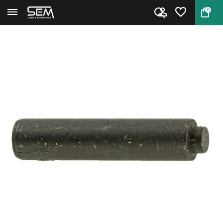
0
Terug
Home
Sear Pin voor Browning Buckmar...