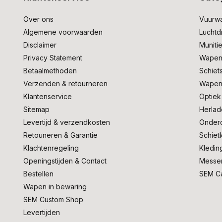
Over ons
Vuurw
Algemene voorwaarden
Lucht
Disclaimer
Muniti
Privacy Statement
Wapen
Betaalmethoden
Schiet
Verzenden & retourneren
Wapen
Klantenservice
Optiek
Sitemap
Herlad
Levertijd & verzendkosten
Onder
Retouneren & Garantie
Schiet
Klachtenregeling
Kledin
Openingstijden & Contact
Messe
Bestellen
SEM C
Wapen in bewaring
SEM Custom Shop
Levertijden