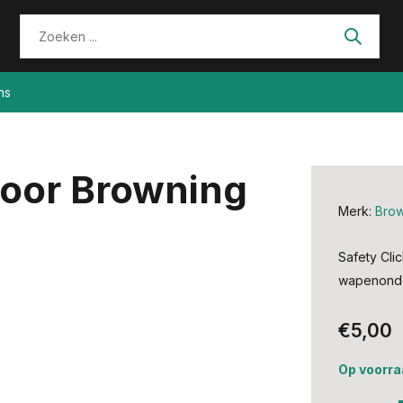
ns
 voor Browning
Merk:
Brow
Safety Cli
wapenonder
€5,00
Op voorra