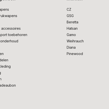
apens
CZ
drukwapens
GSG
e
Beretta
 accessoires
Hatsan
sport toebehoren
Gamo
onderhoud
Weihrauch
Diana
en
Pinewood
delen
kleding
g
n
adeaubon