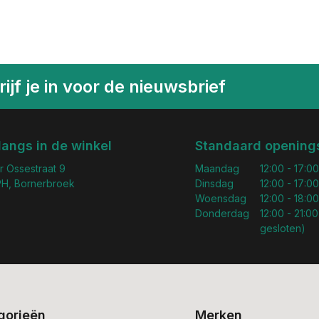
ijf je in voor de nieuwsbrief
langs in de winkel
Standaard openings
r Ossestraat 9
Maandag
12:00 - 17:00
H, Bornerbroek
Dinsdag
12:00 - 17:00
Woensdag
12:00 - 18:00
Donderdag
12:00 - 21:00
gesloten)
gorieën
Merken