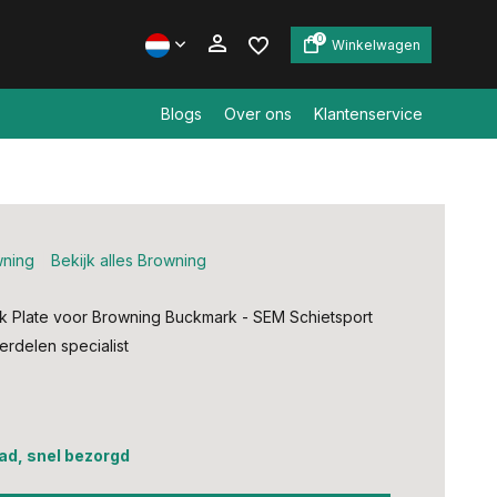
0
Winkelwagen
Blogs
Over ons
Klantenservice
Account aanmaken
Account aanmaken
ning
Bekijk alles Browning
ck Plate voor Browning Buckmark - SEM Schietsport
delen specialist
ad, snel bezorgd