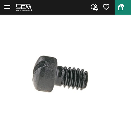
0
Terug
Home
Grip Screw voor Browning Buckm...