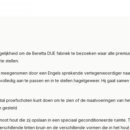
 mogelijkheid om de Beretta DUE fabriek te bezoeken waar alle pr
e stellen.
je meegenomen door een Engels sprekende vertegenwoordiger naar e
volledig aan te passen en in te stellen hagelgeweer. Hij gaat samen
ntal proefschoten kunt doen om te zien of de maatvoeringen van he
n gesteld.
noot hout die zij opslaan in een speciaal geconditioneerde ruimte.
erschillende tinten bruin en de verschillende vormen die in het hou