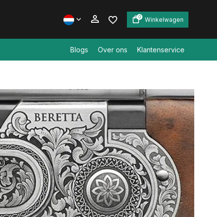
0
Winkelwagen
Blogs
Over ons
Klantenservice
Account aanmaken
Account aanmaken