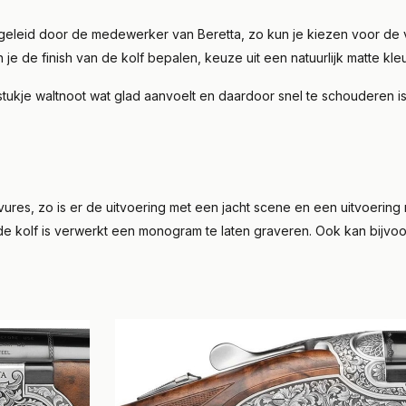
egeleid door de medewerker van Beretta, zo kun je kiezen voor de 
 de finish van de kolf bepalen, keuze uit een natuurlijk matte kle
stukje waltnoot wat glad aanvoelt en daardoor snel te schouderen i
ures, zo is er de uitvoering met een jacht scene en een uitvoerin
 de kolf is verwerkt een monogram te laten graveren. Ook kan bijv