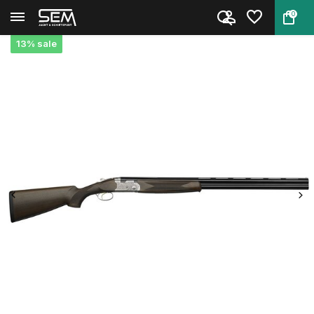
0
Terug
Home
Beretta 686 Silver Pigeon I 12...
13% sale