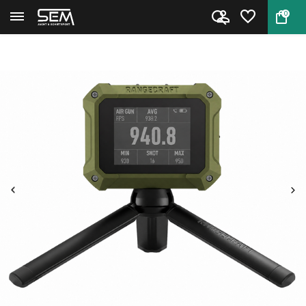
0
Terug
Home
Athlon Optics Rangecraft Veloc...