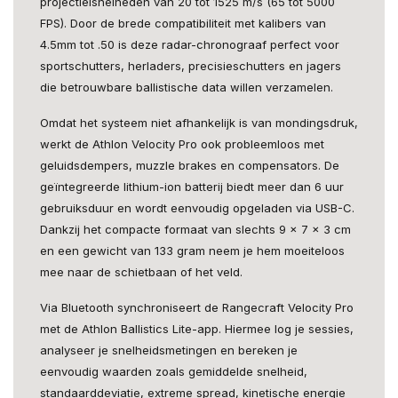
projectielsnelheden van 20 tot 1525 m/s (65 tot 5000
FPS). Door de brede compatibiliteit met kalibers van
4.5mm tot .50 is deze radar-chronograaf perfect voor
sportschutters, herladers, precisieschutters en jagers
die betrouwbare ballistische data willen verzamelen.
Omdat het systeem niet afhankelijk is van mondingsdruk,
werkt de Athlon Velocity Pro ook probleemloos met
geluidsdempers, muzzle brakes en compensators. De
geïntegreerde lithium-ion batterij biedt meer dan 6 uur
gebruiksduur en wordt eenvoudig opgeladen via USB-C.
Dankzij het compacte formaat van slechts 9 × 7 × 3 cm
en een gewicht van 133 gram neem je hem moeiteloos
mee naar de schietbaan of het veld.
Via Bluetooth synchroniseert de Rangecraft Velocity Pro
met de Athlon Ballistics Lite-app. Hiermee log je sessies,
analyseer je snelheidsmetingen en bereken je
eenvoudig waarden zoals gemiddelde snelheid,
standaarddeviatie, extreme spread, kinetische energie