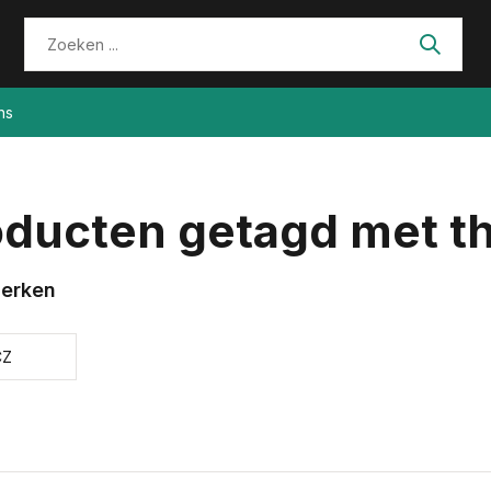
ns
oducten getagd met t
erken
CZ