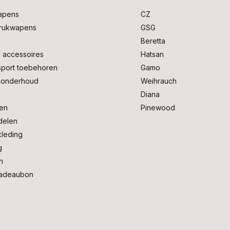
apens
CZ
drukwapens
GSG
e
Beretta
 accessoires
Hatsan
sport toebehoren
Gamo
onderhoud
Weihrauch
Diana
en
Pinewood
delen
kleding
g
n
adeaubon