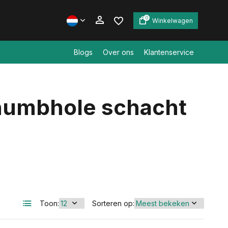
0
Winkelwagen
Blogs
Over ons
Klantenservice
Account aanmaken
humbhole schacht
Account aanmaken
Toon:
Sorteren op: