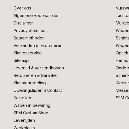
Over ons
Vuurw
Algemene voorwaarden
Lucht
Disclaimer
Muniti
Privacy Statement
Wapen
Betaalmethoden
Schiet
Verzenden & retourneren
Wapen
Klantenservice
Optiek
Sitemap
Herlad
Levertijd & verzendkosten
Onder
Retouneren & Garantie
Schiet
Klachtenregeling
Kledin
Openingstijden & Contact
Messe
Bestellen
SEM C
Wapen in bewaring
SEM Custom Shop
Levertijden
Werkplaats