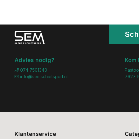
Schr
Advies nodig?
Kom 
074 7501340
Pastoo
info@semschietsport.nl
7627 P
Klantenservice
Cate