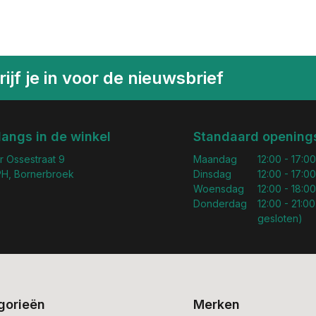
ijf je in voor de nieuwsbrief
langs in de winkel
Standaard openings
r Ossestraat 9
Maandag
12:00 - 17:00
H, Bornerbroek
Dinsdag
12:00 - 17:00
Woensdag
12:00 - 18:00
Donderdag
12:00 - 21:00
gesloten)
gorieën
Merken