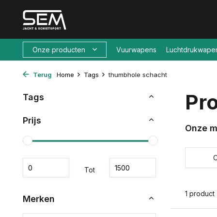
Onze producten
Vuurwapens
Luchtdrukwape
Terug
Home
Tags
thumbhole schacht
Pr
Tags
Prijs
Onze m
Tot
1 product
Merken