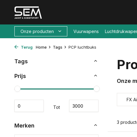
Onze producten
Vuurwapens
Luchtdrukwape
Terug
Home
Tags
PCP luchtbuks
Pr
Tags
Prijs
Onze m
FX A
Tot
3 produc
Merken