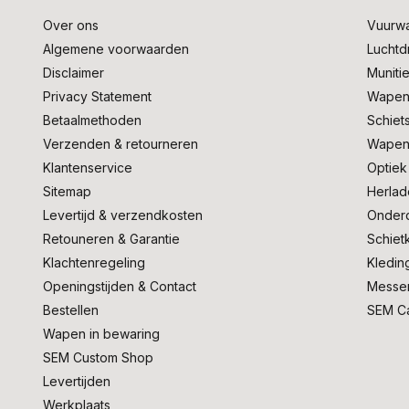
Over ons
Vuurw
Algemene voorwaarden
Lucht
Disclaimer
Muniti
Privacy Statement
Wapen
Betaalmethoden
Schiet
Verzenden & retourneren
Wapen
Klantenservice
Optiek
Sitemap
Herlad
Levertijd & verzendkosten
Onder
Retouneren & Garantie
Schiet
Klachtenregeling
Kledin
Openingstijden & Contact
Messe
Bestellen
SEM C
Wapen in bewaring
SEM Custom Shop
Levertijden
Werkplaats