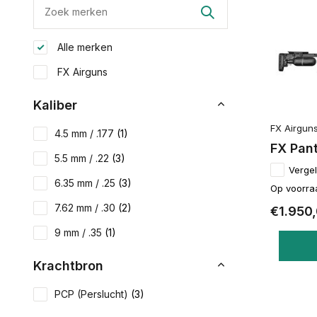
Alle merken
FX Airguns
Kaliber
FX Airgun
4.5 mm / .177
(1)
FX Pan
5.5 mm / .22
(3)
Vergel
6.35 mm / .25
(3)
Op voorra
7.62 mm / .30
(2)
€1.950
9 mm / .35
(1)
Krachtbron
PCP (Perslucht)
(3)