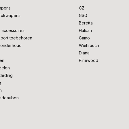
apens
CZ
drukwapens
GSG
e
Beretta
 accessoires
Hatsan
sport toebehoren
Gamo
onderhoud
Weihrauch
Diana
en
Pinewood
delen
kleding
g
n
adeaubon