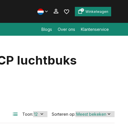
0
Winkelwagen
Blogs
Over ons
Klantenservice
Account aanmaken
CP luchtbuks
Account aanmaken
Toon:
Sorteren op: