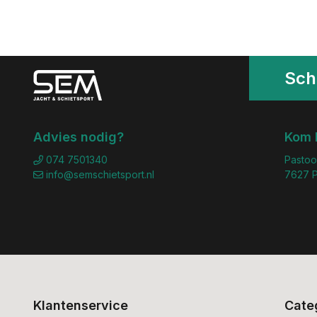
Schr
Advies nodig?
Kom 
074 7501340
Pastoo
info@semschietsport.nl
7627 P
Klantenservice
Cate