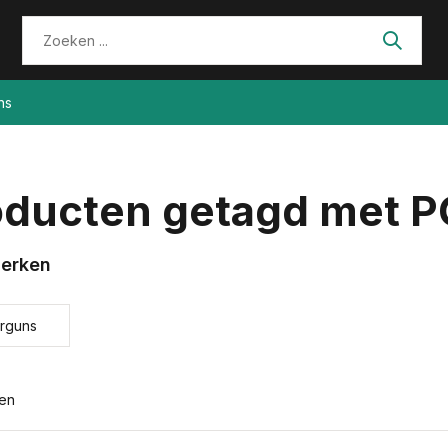
ns
oducten getagd met P
erken
irguns
ten