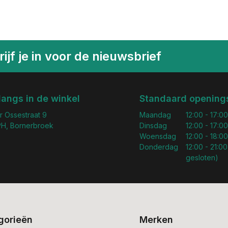
ijf je in voor de nieuwsbrief
langs in de winkel
Standaard openings
r Ossestraat 9
Maandag
12:00 - 17:00
H, Bornerbroek
Dinsdag
12:00 - 17:00
Woensdag
12:00 - 18:00
Donderdag
12:00 - 21:00
gesloten)
gorieën
Merken