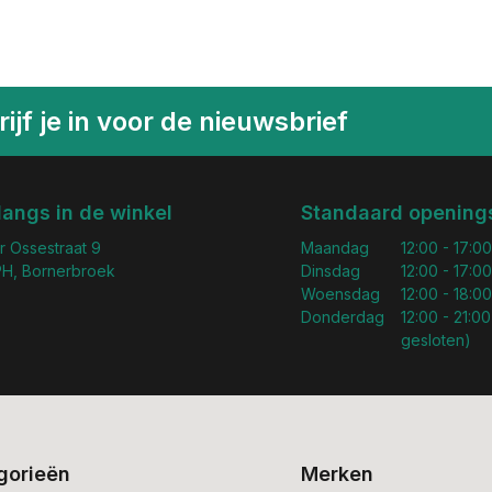
ijf je in voor de nieuwsbrief
langs in de winkel
Standaard openings
r Ossestraat 9
Maandag
12:00 - 17:00
H, Bornerbroek
Dinsdag
12:00 - 17:00
Woensdag
12:00 - 18:00
Donderdag
12:00 - 21:00
gesloten)
gorieën
Merken