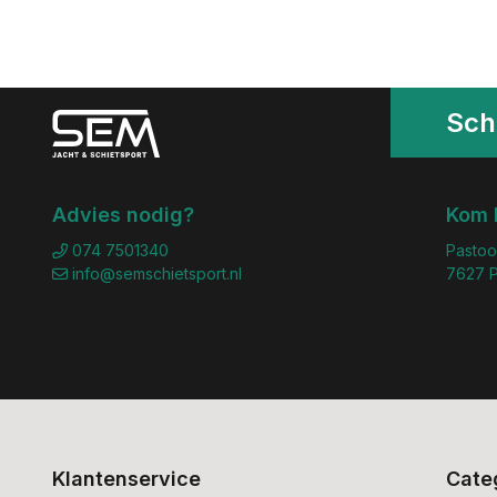
Schr
Advies nodig?
Kom 
074 7501340
Pastoo
info@semschietsport.nl
7627 P
Klantenservice
Cate