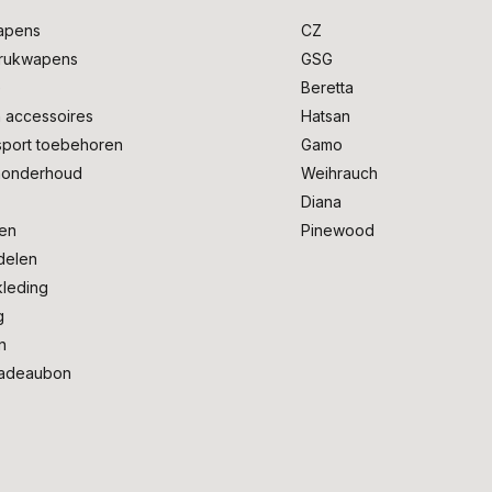
apens
CZ
drukwapens
GSG
e
Beretta
 accessoires
Hatsan
sport toebehoren
Gamo
onderhoud
Weihrauch
Diana
en
Pinewood
delen
kleding
g
n
adeaubon