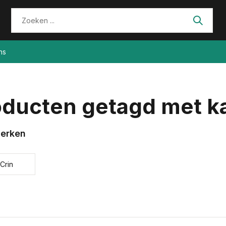
ns
oducten getagd met 
erken
 Crin