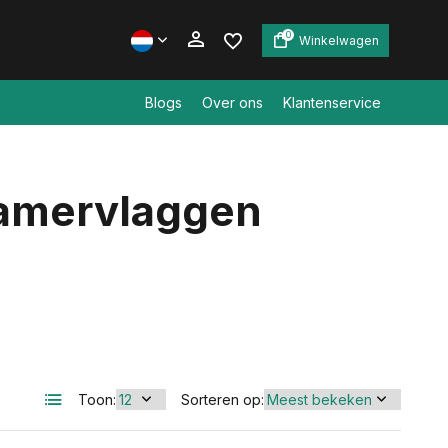
0
Winkelwagen
Blogs
Over ons
Klantenservice
Account aanmaken
kamervlaggen
Account aanmaken
Toon:
Sorteren op: