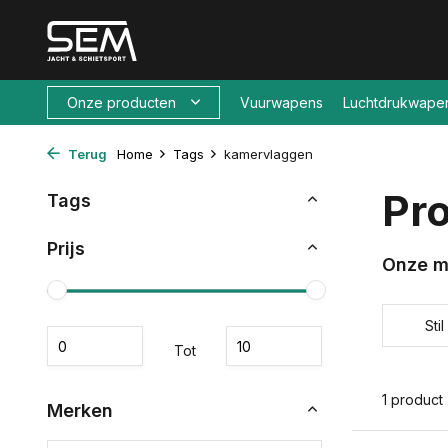
Onze producten
Vuurwapens
Luchtdrukwape
Terug
Home
Tags
kamervlaggen
Pr
Tags
Prijs
Onze m
Stil
Tot
1 product
Merken