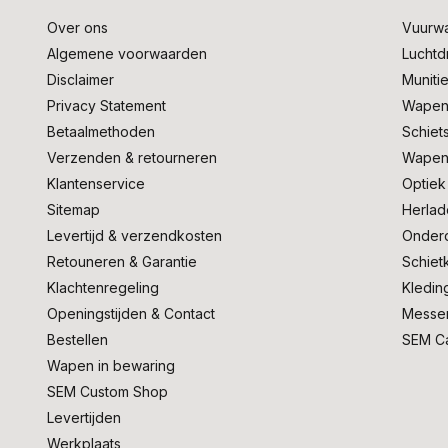
Over ons
Vuurw
Algemene voorwaarden
Lucht
Disclaimer
Muniti
Privacy Statement
Wapen
Betaalmethoden
Schiet
Verzenden & retourneren
Wapen
Klantenservice
Optiek
Sitemap
Herlad
Levertijd & verzendkosten
Onder
Retouneren & Garantie
Schiet
Klachtenregeling
Kledin
Openingstijden & Contact
Messe
Bestellen
SEM C
Wapen in bewaring
SEM Custom Shop
Levertijden
Werkplaats