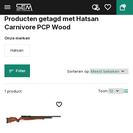
0
Terug
Home
Tags
Hatsan Carnivore PCP Wood
Producten getagd met Hatsan
Carnivore PCP Wood
Onze merken
Hatsan
Filter
Sorteren op:
Toon:
1 product