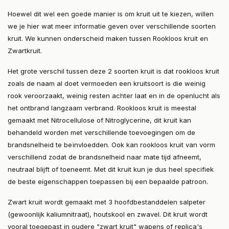
Hoewel dit wel een goede manier is om kruit uit te kiezen, willen
we je hier wat meer informatie geven over verschillende soorten
kruit. We kunnen onderscheid maken tussen Rookloos kruit en
Zwartkruit.
Het grote verschil tussen deze 2 soorten kruit is dat rookloos kruit
zoals de naam al doet vermoeden een kruitsoort is die weinig
rook veroorzaakt, weinig resten achter laat en in de openlucht als
het ontbrand langzaam verbrand. Rookloos kruit is meestal
gemaakt met Nitrocellulose of Nitroglycerine, dit kruit kan
behandeld worden met verschillende toevoegingen om de
brandsnelheid te beïnvloedden. Ook kan rookloos kruit van vorm
verschillend zodat de brandsnelheid naar mate tijd afneemt,
neutraal blijft of toeneemt. Met dit kruit kun je dus heel specifiek
de beste eigenschappen toepassen bij een bepaalde patroon.
Zwart kruit wordt gemaakt met 3 hoofdbestanddelen salpeter
(gewoonlijk kaliumnitraat), houtskool en zwavel. Dit kruit wordt
vooral toegepast in oudere "zwart kruit" wapens of replica's