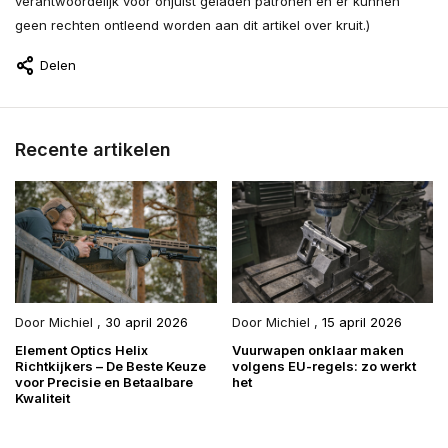
verantwoordelijk voor onjuist geladen patronen en er kunnen
geen rechten ontleend worden aan dit artikel over kruit.)
Delen
Recente artikelen
Door
Michiel
,
30 april 2026
Door
Michiel
,
15 april 2026
Element Optics Helix
Vuurwapen onklaar maken
Richtkijkers – De Beste Keuze
volgens EU-regels: zo werkt
voor Precisie en Betaalbare
het
Kwaliteit