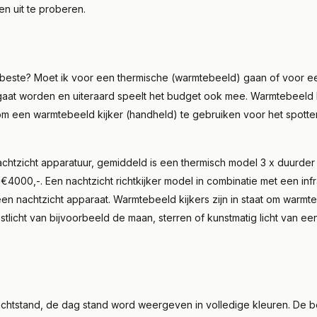
n uit te proberen.
t beste? Moet ik voor een thermische (warmtebeeld) gaan of voor e
aat worden en uiteraard speelt het budget ook mee. Warmtebeeld kij
om een warmtebeeld kijker (handheld) te gebruiken voor het spotten 
htzicht apparatuur, gemiddeld is een thermisch model 3 x duurder 
 €4000,-. Een nachtzicht richtkijker model in combinatie met een in
 nachtzicht apparaat. Warmtebeeld kijkers zijn in staat om warmte
stlicht van bijvoorbeeld de maan, sterren of kunstmatig licht van ee
chtstand, de dag stand word weergeven in volledige kleuren. De b