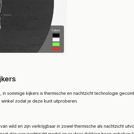
jkers
rs, in sommige kijkers is thermische en nachtzicht technologie geco
 winkel zodat je deze kunt uitproberen.
n wild en zijn verkrijgbaar in zowel thermische als nachtzicht uitv
 gaat dan een nachtzicht model en er door dekking heen gekeken 