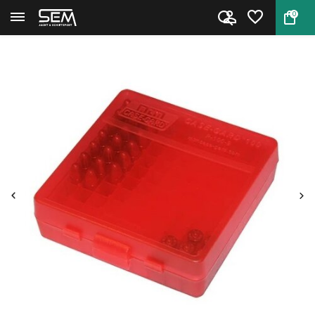
0
Terug
Home
Case Card P-100-38 van MTM