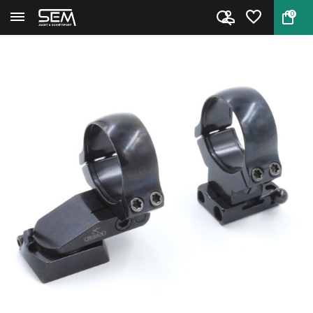
0
Terug
Home
Rusan 30mm Zwenkmontage Rössl...