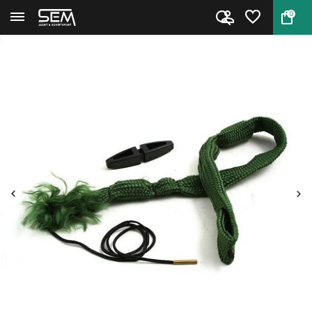
0
Terug
Home
Kaliber 12 BoreBlitz reiniging...