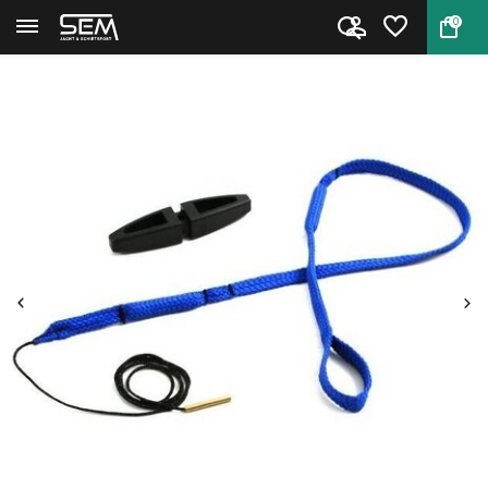
0
Terug
Home
Boresnake - BoreBlitz voor kal...