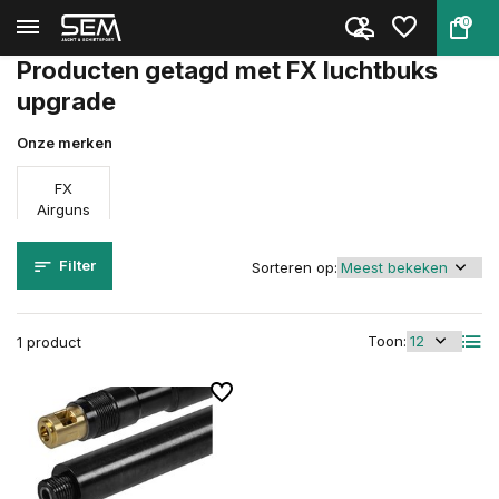
0
Terug
Home
Tags
FX luchtbuks upgrade
Producten getagd met FX luchtbuks
upgrade
Onze merken
FX
Airguns
Filter
Sorteren op:
Toon:
1 product