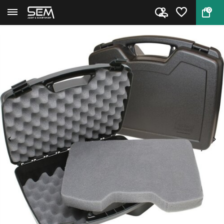
0
Terug
Home
Pistoolkoffer voor 4 vuistvuur...