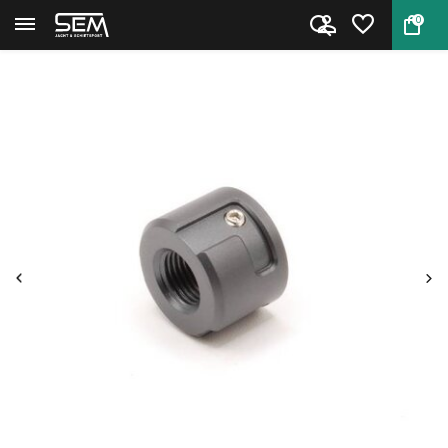
0
Terug
Home
Loopadapter DonnyFL QD 1/2x20 ...