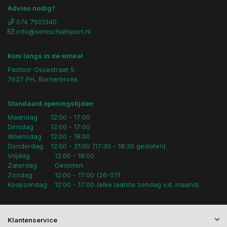
Advies nodig?
074 7501340
info@semschietsport.nl
Kom langs in de winkel
Pastoor Ossestraat 9
7627 PH, Bornerbroek
Standaard openingstijden
Maandag
12:00 - 17:00
Dinsdag
12:00 - 17:00
Woensdag
12:00 - 18:00
Donderdag
12:00 - 21:00 (17:30 - 18:30 gesloten)
Vrijdag
12:00 - 18:00
Zaterdag
Gesloten
Zondag
12:00 - 17:00 (26-07)
Koopzondag
12:00 - 17:00 (elke laatste zondag v.d. maand)
Klantenservice