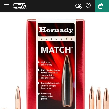
0
Terug
Home
Hornady Kogelkoppen .224 BTHP ...