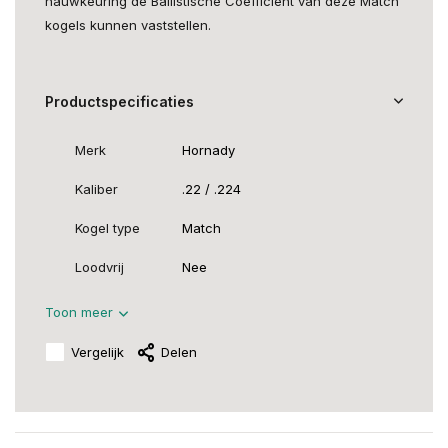
nauwkeuring de Ballistische Coëfficiënt van deze Match
kogels kunnen vaststellen.
Productspecificaties
Merk
Hornady
Kaliber
.22 / .224
Kogel type
Match
Loodvrij
Nee
Toon meer
Vergelijk
Delen