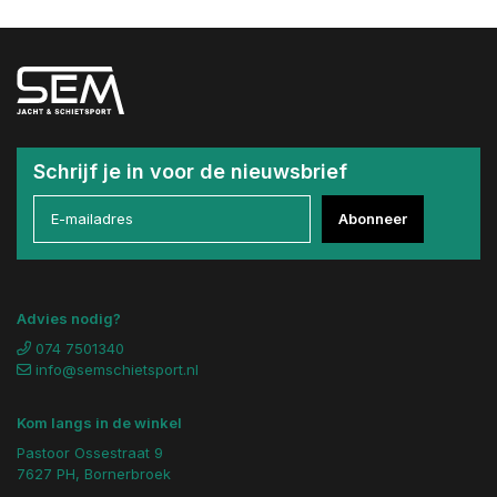
Schrijf je in voor de nieuwsbrief
Abonneer
Advies nodig?
074 7501340
info@semschietsport.nl
Kom langs in de winkel
Pastoor Ossestraat 9
7627 PH, Bornerbroek