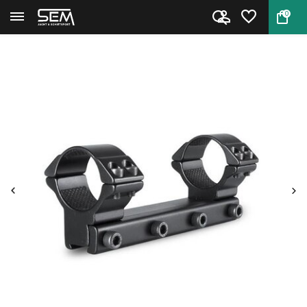
0
Terug
Home
Hawke Match Montage 30 mm 9...