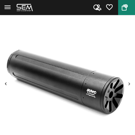
0
Terug
Home
DonnyFL Sumo 1/2 UNF Geluiddem...