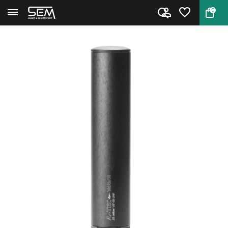
0
Terug
Home
A-TEC Wave geluidsdemper 1/2" ...